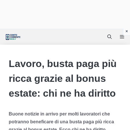
Vai
Me
al
contenuto
Lavoro, busta paga più
ricca grazie al bonus
estate: chi ne ha diritto
Buone notizie in arrivo per molti lavoratori che
potranno beneficare di una busta paga più ricca
grazie al bonus estate. Ecco chi ne ha diritto.