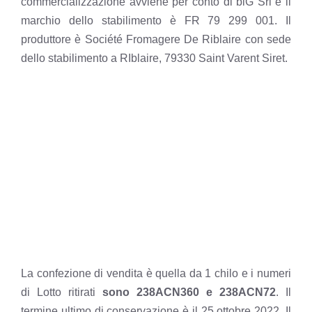
commercializzazione avviene per conto di biG Srl e il
marchio dello stabilimento è FR 79 299 001. Il
produttore è Société Fromagere De Riblaire con sede
dello stabilimento a RIblaire, 79330 Saint Varent Siret.
La confezione di vendita è quella da 1 chilo e i numeri
di Lotto ritirati
sono 238ACN360 e 238ACN72
. Il
termine ultimo di conservazione è il 25 ottobre 2022. Il