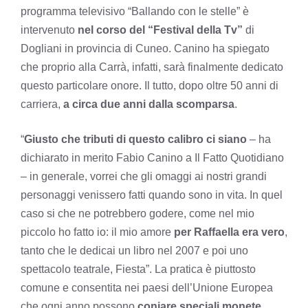
programma televisivo “Ballando con le stelle” è
intervenuto
nel corso del “Festival della Tv”
di
Dogliani in provincia di Cuneo. Canino ha spiegato
che proprio alla Carrà, infatti, sarà finalmente dedicato
questo particolare onore. Il tutto, dopo oltre 50 anni di
carriera,
a circa due anni dalla scomparsa
.
“
Giusto che tributi di questo calibro ci siano
– ha
dichiarato in merito Fabio Canino a Il Fatto Quotidiano
– in generale, vorrei che gli omaggi ai nostri grandi
personaggi venissero fatti quando sono in vita. In quel
caso si che ne potrebbero godere, come nel mio
piccolo ho fatto io: il mio amore
per Raffaella era vero
,
tanto che le dedicai un libro nel 2007 e poi uno
spettacolo teatrale, Fiesta”. La pratica è piuttosto
comune e consentita nei paesi dell’Unione Europea
che ogni anno possono
coniare speciali monete