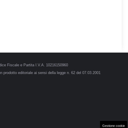
ice Fiscale e Partita I.V.A. 10216150960
 prodotto editoriale ai sensi della legge n. 62 del 07.03.2001
Gestione cookie