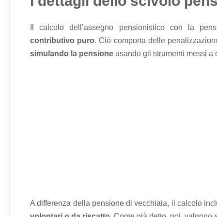
I dettagli dello scivolo pen
Il calcolo dell’assegno pensionistico con la pensi
contributivo puro
. Ciò comporta delle penalizzazion
simulando la pensione
usando gli strumenti messi a 
A differenza della pensione di vecchiaia, il calcolo inc
volontari o da riscatto
. Come già detto, poi, valgono 