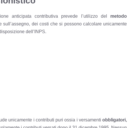
sionistico
one anticipata contributiva prevede l’utilizzo del
metodo
e sull’assegno, dei costi che si possono calcolare unicamente
disposizione dell’INPS.
lude unicamente i contributi puri ossia i versamenti
obbligatori,
solamente i contributi versati dopo il 31 dicembre 1995. Nessun