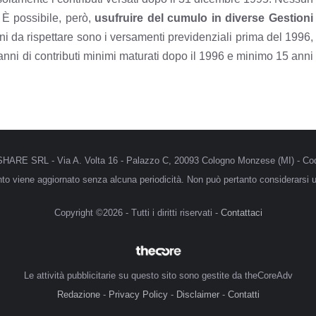
È possibile, però,
usufruire del cumulo in diverse Gestioni
i da rispettare sono i versamenti previdenziali prima del 1996,
 anni di contributi minimi maturati dopo il 1996 e minimo 15 anni
MRSHARE SRL - Via A. Volta 16 - Palazzo C, 20093 Cologno Monzese (MI) - Cod
anto viene aggiornato senza alcuna periodicità. Non può pertanto considerarsi un
Copyright ©2026 - Tutti i diritti riservati -
Contattaci
Le attività pubblicitarie su questo sito sono gestite da theCoreAdv
Redazione
-
Privacy Policy
-
Disclaimer
-
Contatti