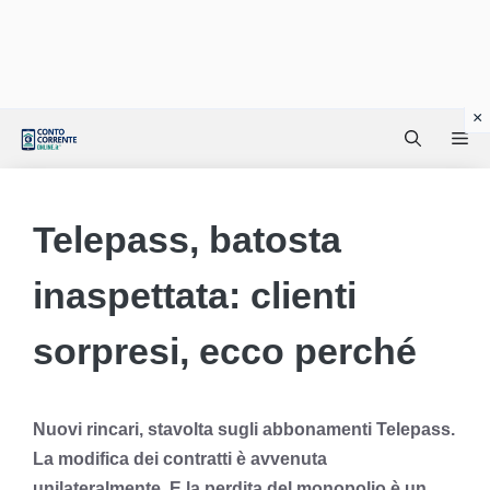
Vai
Me
al
contenuto
Telepass, batosta
inaspettata: clienti
sorpresi, ecco perché
Nuovi rincari, stavolta sugli abbonamenti Telepass.
La modifica dei contratti è avvenuta
unilateralmente. E la perdita del monopolio è un