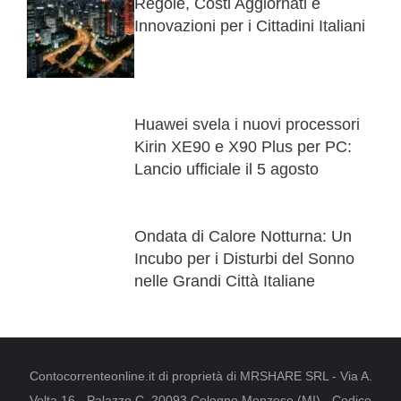
Regole, Costi Aggiornati e
Innovazioni per i Cittadini Italiani
Huawei svela i nuovi processori
Kirin XE90 e X90 Plus per PC:
Lancio ufficiale il 5 agosto
Ondata di Calore Notturna: Un
Incubo per i Disturbi del Sonno
nelle Grandi Città Italiane
Contocorrenteonline.it di proprietà di MRSHARE SRL - Via A.
Volta 16 - Palazzo C, 20093 Cologno Monzese (MI) - Codice