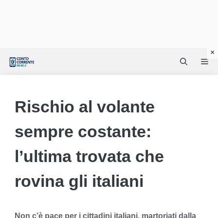
Vai
Me
al
contenuto
Rischio al volante
sempre costante:
l’ultima trovata che
rovina gli italiani
Non c’è pace per i cittadini italiani, martoriati dalla