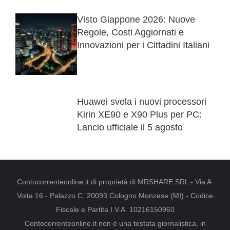
Visto Giappone 2026: Nuove
Regole, Costi Aggiornati e
Innovazioni per i Cittadini Italiani
Huawei svela i nuovi processori
Kirin XE90 e X90 Plus per PC:
Lancio ufficiale il 5 agosto
Contocorrenteonline.it di proprietà di MRSHARE SRL - Via A.
Volta 16 - Palazzo C, 20093 Cologno Monzese (MI) - Codice
Fiscale e Partita I.V.A. 10216150960
Contocorrenteonline.it non è una testata giornalistica, in