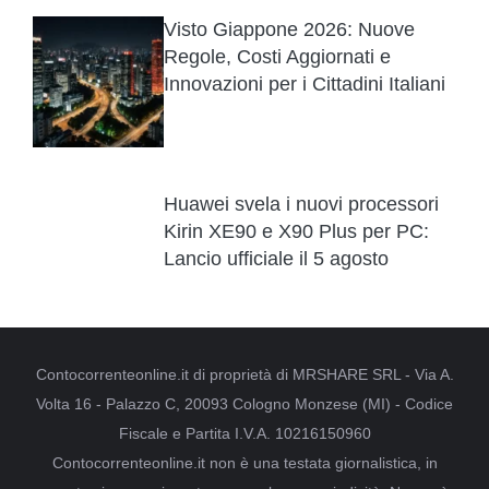
Visto Giappone 2026: Nuove
Regole, Costi Aggiornati e
Innovazioni per i Cittadini Italiani
Huawei svela i nuovi processori
Kirin XE90 e X90 Plus per PC:
Lancio ufficiale il 5 agosto
Contocorrenteonline.it di proprietà di MRSHARE SRL - Via A.
Volta 16 - Palazzo C, 20093 Cologno Monzese (MI) - Codice
Fiscale e Partita I.V.A. 10216150960
Contocorrenteonline.it non è una testata giornalistica, in