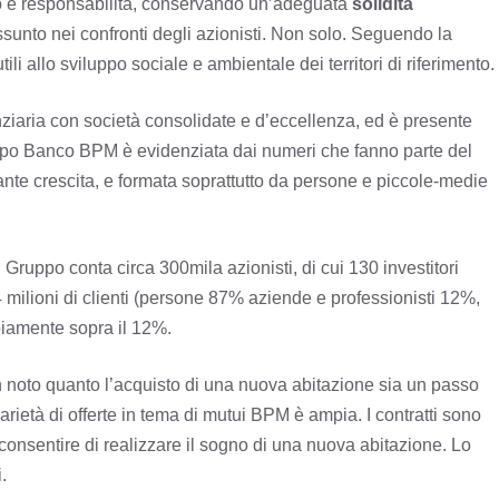
gno e responsabilità, conservando un’adeguata
solidità
ssunto nei confronti degli azionisti. Non solo. Seguendo la
ili allo sviluppo sociale e ambientale dei territori di riferimento.
anziaria con società consolidate e d’eccellenza, ed è presente
ruppo Banco BPM è evidenziata dai numeri che fanno parte del
tante crescita, e formata soprattutto da persone e piccole-medie
Gruppo conta circa 300mila azionisti, di cui 130 investitori
a 4 milioni di clienti (persone 87% aziende e professionisti 12%,
iamente sopra il 12%.
 noto quanto l’acquisto di una nuova abitazione sia un passo
arietà di offerte in tema di mutui BPM è ampia. I contratti sono
e consentire di realizzare il sogno di una nuova abitazione. Lo
.