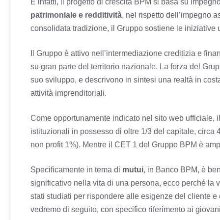
E infatti, il progetto di crescita BPM si basa su impe
patrimoniale e redditività
, nel rispetto dell’impegno a
consolidata tradizione, il Gruppo sostiene le iniziative ut
Il Gruppo è attivo nell’intermediazione creditizia e fin
su gran parte del territorio nazionale. La forza del G
suo sviluppo, e descrivono in sintesi una realtà in cos
attività imprenditoriali.
Come opportunamente indicato nel sito web ufficiale, il 
istituzionali in possesso di oltre 1/3 del capitale, circ
non profit 1%). Mentre il CET 1 del Gruppo BPM è amp
Specificamente in tema di
mutui
, in Banco BPM, è ben
significativo nella vita di una persona, ecco perché la v
stati studiati per rispondere alle esigenze del cliente 
vedremo di seguito, con specifico riferimento ai giovani