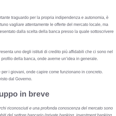
tante traguardo per la propria indipendenza e autonomia, è
tuno vagliare attentamente le offerte del mercato locale, ma
esentato dalla scelta della banca presso la quale sottoscrivere
esenta uno degli istituti di credito più affidabili che ci sono nel
 profilo della banca, onde averne un’idea in generale.
e per i giovani, onde capire come funzionano in concreto.
isto dal Governo.
ruppo in breve
marchi riconosciuti e una profonda conoscenza del mercato sono
mbiti del settore bancario (private banking, investment banking,