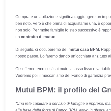
Comprare un’abitazione significa raggiungere un impor
ben noto. Vero è che prima di acquistarne una, è oppor
non solo. Per molte famiglie lo step successivo è rappr
un
contratto di mutuo
.
Di seguito, ci occuperemo dei
mutui casa BPM
. Rappr
nostro paese. Lo faremo dando un’occhiata anzitutto al
Ci soffermeremo così sui mutui a tasso fisso e variabil
Vedremo poi il meccanismo del Fondo di garanzia prev
Mutui BPM: il profilo del G
“Una rete capillare a servizio di famiglie e imprese, 
alla base della forza di Banco BPM, attivo in diversi a