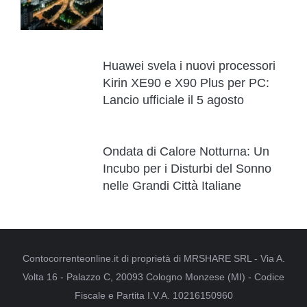
Huawei svela i nuovi processori
Kirin XE90 e X90 Plus per PC:
Lancio ufficiale il 5 agosto
Ondata di Calore Notturna: Un
Incubo per i Disturbi del Sonno
nelle Grandi Città Italiane
Contocorrenteonline.it di proprietà di MRSHARE SRL - Via A.
Volta 16 - Palazzo C, 20093 Cologno Monzese (MI) - Codice
Fiscale e Partita I.V.A. 10216150960