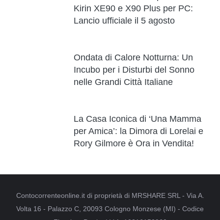
Kirin XE90 e X90 Plus per PC:
Lancio ufficiale il 5 agosto
Ondata di Calore Notturna: Un
Incubo per i Disturbi del Sonno
nelle Grandi Città Italiane
La Casa Iconica di ‘Una Mamma
per Amica’: la Dimora di Lorelai e
Rory Gilmore è Ora in Vendita!
Contocorrenteonline.it di proprietà di MRSHARE SRL - Via A.
Volta 16 - Palazzo C, 20093 Cologno Monzese (MI) - Codice