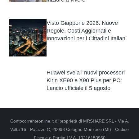
Visto Giappone 2026: Nuove
Regole, Costi Aggiornati e
Innovazioni per i Cittadini Italiani
Huawei svela i nuovi processori
Kirin XE90 e X90 Plus per PC:
Lancio ufficiale il 5 agosto
Contocorrenteonline.it di proprietà di MRSHARE SRL - Via A.
Volta 16 - Palazzo C, 20093 Cologno Monzese (MI) - Codice
Fiscale e Partita I.V.A. 10216150960