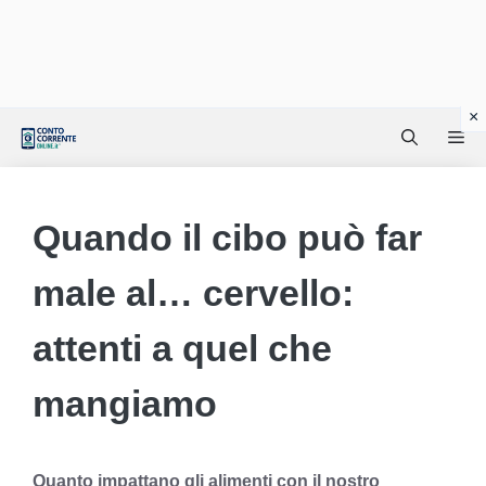
Vai
Me
al
contenuto
Quando il cibo può far
male al… cervello:
attenti a quel che
mangiamo
Quanto impattano gli alimenti con il nostro