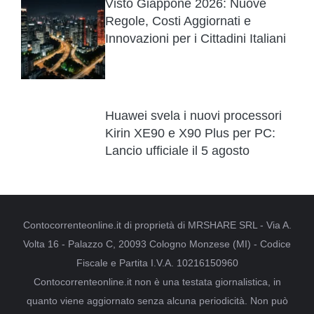
Visto Giappone 2026: Nuove
Regole, Costi Aggiornati e
Innovazioni per i Cittadini Italiani
Huawei svela i nuovi processori
Kirin XE90 e X90 Plus per PC:
Lancio ufficiale il 5 agosto
Contocorrenteonline.it di proprietà di MRSHARE SRL - Via A.
Volta 16 - Palazzo C, 20093 Cologno Monzese (MI) - Codice
Fiscale e Partita I.V.A. 10216150960
Contocorrenteonline.it non è una testata giornalistica, in
quanto viene aggiornato senza alcuna periodicità. Non può