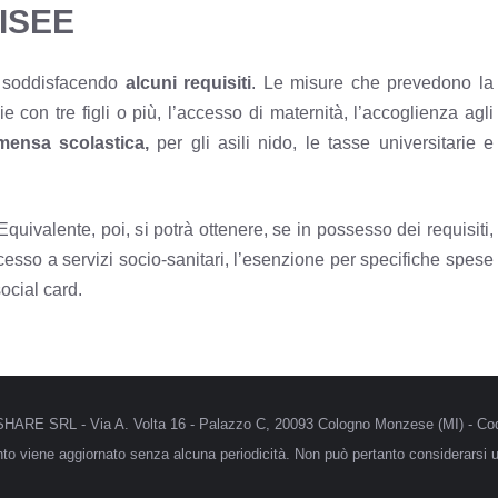
’ISEE
o soddisfacendo
alcuni requisiti
. Le misure che prevedono la
 con tre figli o più, l’accesso di maternità, l’accoglienza agli
 mensa scolastica,
per gli asili nido
, le tasse universitarie e
uivalente, poi, si potrà ottenere, se in possesso dei requisiti,
cesso a servizi socio-sanitari, l’esenzione per specifiche spese
social card.
MRSHARE SRL - Via A. Volta 16 - Palazzo C, 20093 Cologno Monzese (MI) - Cod
anto viene aggiornato senza alcuna periodicità. Non può pertanto considerarsi un