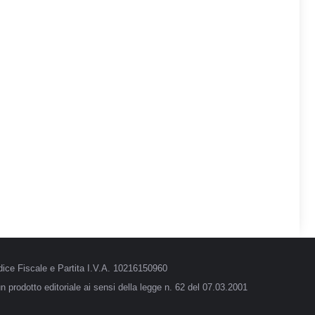
ice Fiscale e Partita I.V.A. 10216150960
 prodotto editoriale ai sensi della legge n. 62 del 07.03.2001