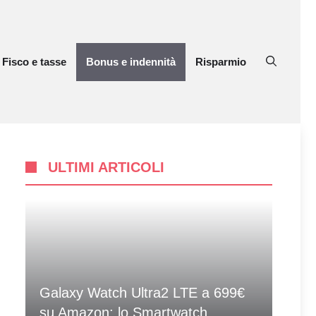
Fisco e tasse
Bonus e indennità
Risparmio
ULTIMI ARTICOLI
Galaxy Watch Ultra2 LTE a 699€
su Amazon: lo Smartwatch