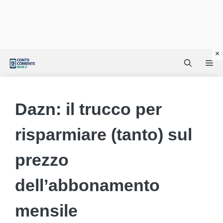
Vai
Me
al
contenuto
Dazn: il trucco per
risparmiare (tanto) sul
prezzo
dell’abbonamento
mensile