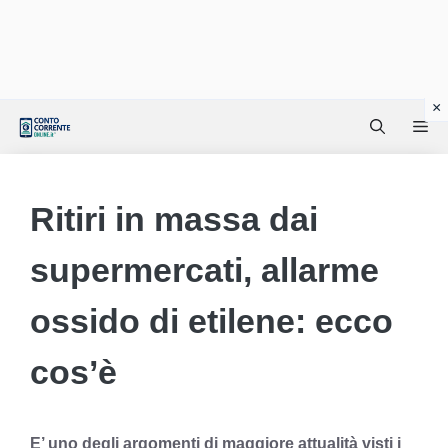
Vai
Me
al
contenuto
Ritiri in massa dai
supermercati, allarme
ossido di etilene: ecco
cos’è
E’ uno degli argomenti di maggiore attualità visti i