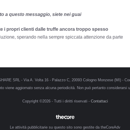
sto a questo messaggio, siete nei guai
 i propri clienti dalle truffe ancora troppo spesso
oluzione, sperando nella sempre spiccata attenzione da parte
MRSHARE SRL - Via A. Volta 16 - Palazzo C, 20093 Cologno Monzese (MI) - Cod
anto viene aggiornato senza alcuna periodicità. Non può pertanto considerarsi un
Copyright ©2026 - Tutti i diritti riservati -
Contattaci
Le attività pubblicitarie su questo sito sono gestite da theCoreAdv