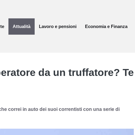
te
Attualità
Lavoro e pensioni
Economia e Finanza
ratore da un truffatore? Te
 che correi in auto dei suoi correntisti con una serie di