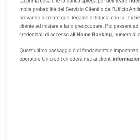
La prima cosa che la banca spiega per delineare
l’ide
molta probabilità del Servizio Clienti o dell’Ufficio Antif
provando a creare quel legame di fiducia con lui. Inizie
cliente ed iniziare a farlo preoccupare. Poi passerà ad
credenziali di accesso
all’Home Banking
, numero di c
Quest’ultimo passaggio è di fondamentale importanza 
operatore Unicredit chiederà mai ai clienti
informazion