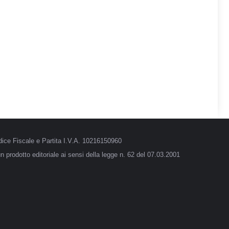
ice Fiscale e Partita I.V.A. 10216150960
 prodotto editoriale ai sensi della legge n. 62 del 07.03.2001