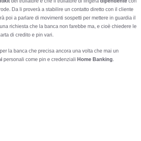
ntikit
del truffatore è che il truffatore di fingerà
dipendente
con
rode. Da li proverà a stabilire un contatto diretto con il cliente
rà poi a parlare di movimenti sospetti per mettere in guardia il
 una richiesta che la banca non farebbe ma, e cioè chiedere le
arta di credito e pin vari.
per la banca che precisa ancora una volta che mai un
i
personali come pin e credenziali
Home Banking
.