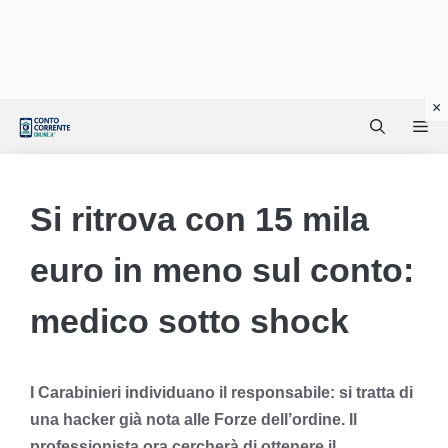
Vai
Me
al
contenuto
Si ritrova con 15 mila
euro in meno sul conto:
medico sotto shock
I Carabinieri individuano il responsabile: si tratta di
una hacker già nota alle Forze dell’ordine. Il
professionista ora cercherà di ottenere il