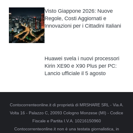
Visto Giappone 2026: Nuove
Regole, Costi Aggiornati e
Innovazioni per i Cittadini Italiani
Huawei svela i nuovi processori
Kirin XE90 e X90 Plus per PC:
Lancio ufficiale il 5 agosto
Contocorrenteonline.it di proprietà di MRSHARE SRL - Via A.
Volta 16 - Palazzo C, 20093 Cologno Monzese (MI) - Codice
Fiscale e Partita I.V.A. 10216150960
Contocorrenteonline.it non è una testata giornalistica, in