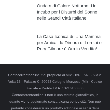
Ondata di Calore Notturna: Un
Incubo per i Disturbi del Sonno
nelle Grandi Città Italiane
La Casa Iconica di ‘Una Mamma
per Amica’: la Dimora di Lorelai e
Rory Gilmore è Ora in Vendita!
Contocorrenteonline.it di proprietà di MRSHARE SRL - Via A.
Volta 16 - Palazzo C, 20093 Cologno Monzese (MI) - Codice
Fiscale e Partita I.V.A. 10216150960
Contocorrenteonline.it non è una testata giornalistica, in
quanto viene aggiornato senza alcuna periodicità. Non può
pertanto considerarsi un prodotto editoriale ai sensi della