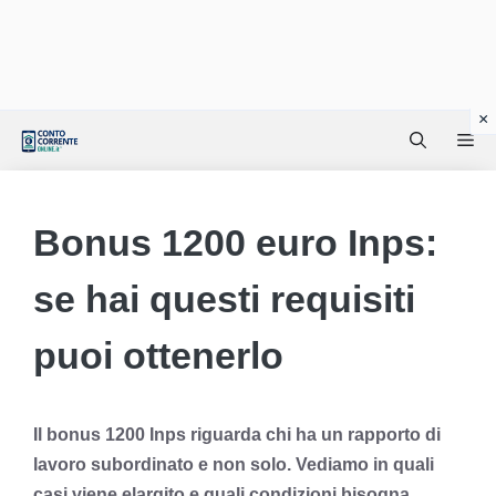
Vai
Me
al
contenuto
Bonus 1200 euro Inps:
se hai questi requisiti
puoi ottenerlo
Il bonus 1200 Inps riguarda chi ha un rapporto di
lavoro subordinato e non solo. Vediamo in quali
casi viene elargito e quali condizioni bisogna