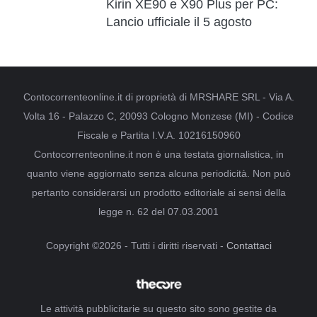
Kirin XE90 e X90 Plus per PC:
Lancio ufficiale il 5 agosto
Contocorrenteonline.it di proprietà di MRSHARE SRL - Via A.
Volta 16 - Palazzo C, 20093 Cologno Monzese (MI) - Codice
Fiscale e Partita I.V.A. 10216150960
Contocorrenteonline.it non è una testata giornalistica, in
quanto viene aggiornato senza alcuna periodicità. Non può
pertanto considerarsi un prodotto editoriale ai sensi della
legge n. 62 del 07.03.2001
Copyright ©2026 - Tutti i diritti riservati -
Contattaci
Le attività pubblicitarie su questo sito sono gestite da