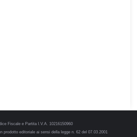
ice Fiscale e Partita I.V.A. 10216150960
 prodotto editoriale ai sensi della legge n. 62 del 07.03.2001