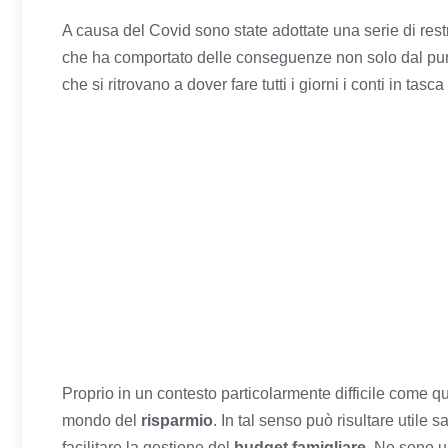
A causa del Covid sono state adottate una serie di restr
che ha comportato delle conseguenze non solo dal pun
che si ritrovano a dover fare tutti i giorni i conti in tas
Proprio in un contesto particolarmente difficile come qu
mondo del
risparmio
. In tal senso può risultare utile
facilitare la gestione del
budget famigliare
. Ne sono u