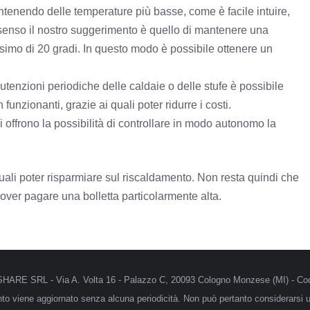
ntenendo delle temperature più basse, come è facile intuire,
l senso il nostro suggerimento è quello di mantenere una
simo di 20 gradi. In questo modo è possibile ottenere un
utenzioni periodiche delle caldaie o delle stufe è possibile
unzionanti, grazie ai quali poter ridurre i costi.
i offrono la possibilità di controllare in modo autonomo la
quali poter risparmiare sul riscaldamento. Non resta quindi che
over pagare una bolletta particolarmente alta.
MRSHARE SRL - Via A. Volta 16 - Palazzo C, 20093 Cologno Monzese (MI) - Cod
anto viene aggiornato senza alcuna periodicità. Non può pertanto considerarsi un