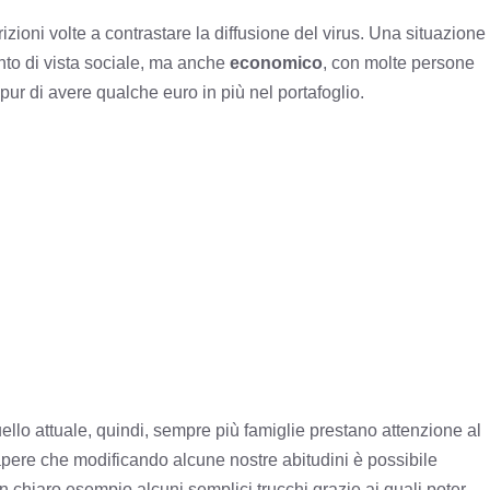
izioni volte a contrastare la diffusione del virus. Una situazione
to di vista sociale, ma anche
economico
, con molte persone
ca pur di avere qualche euro in più nel portafoglio.
ello attuale, quindi, sempre più famiglie prestano attenzione al
 sapere che modificando alcune nostre abitudini è possibile
n chiaro esempio alcuni semplici trucchi grazie ai quali poter