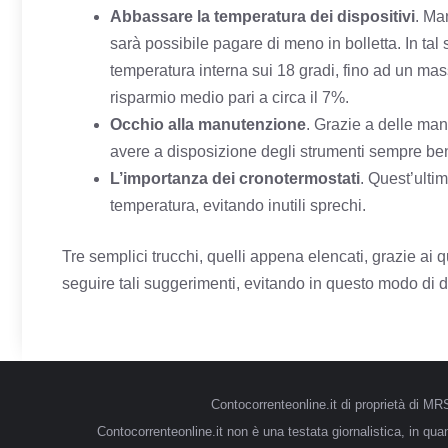
Abbassare la temperatura dei dispositivi
. Ma
sarà possibile pagare di meno in bolletta. In ta
temperatura interna sui 18 gradi, fino ad un mas
risparmio medio pari a circa il 7%.
Occhio alla manutenzione
. Grazie a delle man
avere a disposizione degli strumenti sempre ben f
L’importanza dei cronotermostati
. Quest’ultim
temperatura, evitando inutili sprechi.
Tre semplici trucchi, quelli appena elencati, grazie ai 
seguire tali suggerimenti, evitando in questo modo di d
Contocorrenteonline.it di proprietà di 
Contocorrenteonline.it non è una testata giornalistica, in qu