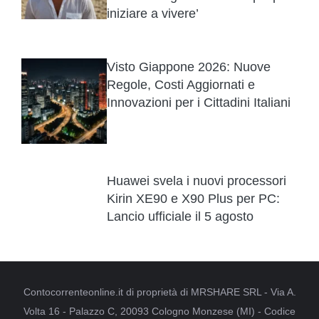
iniziare a vivere’
Visto Giappone 2026: Nuove
Regole, Costi Aggiornati e
Innovazioni per i Cittadini Italiani
Huawei svela i nuovi processori
Kirin XE90 e X90 Plus per PC:
Lancio ufficiale il 5 agosto
Contocorrenteonline.it di proprietà di MRSHARE SRL - Via A.
Volta 16 - Palazzo C, 20093 Cologno Monzese (MI) - Codice