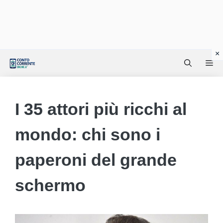
Vai
Me
al
contenuto
I 35 attori più ricchi al
mondo: chi sono i
paperoni del grande
schermo