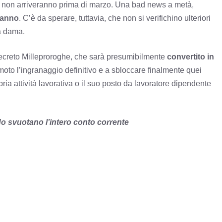
ati non arriveranno prima di marzo. Una bad news a metà,
’anno
. C’è da sperare, tuttavia, che non si verifichino ulteriori
 a dama.
l decreto Milleproroghe, che sarà presumibilmente
convertito in
n moto l’ingranaggio definitivo e a sbloccare finalmente quei
a attività lavorativa o il suo posto da lavoratore dipendente
odo svuotano l’intero conto corrente