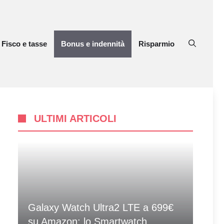
Fisco e tasse
Bonus e indennità
Risparmio
ULTIMI ARTICOLI
Galaxy Watch Ultra2 LTE a 699€
su Amazon: lo Smartwatch