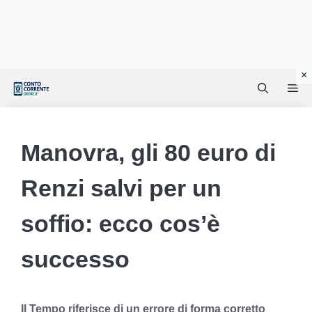
Vai
Me
al
contenuto
Manovra, gli 80 euro di
Renzi salvi per un
soffio: ecco cos’è
successo
Il Tempo riferisce di un errore di forma corretto