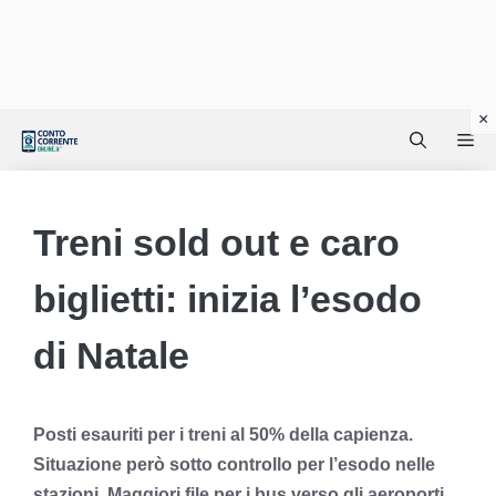
Vai
Me
al
contenuto
Treni sold out e caro
biglietti: inizia l’esodo
di Natale
Posti esauriti per i treni al 50% della capienza.
Situazione però sotto controllo per l’esodo nelle
stazioni. Maggiori file per i bus verso gli aeroporti.