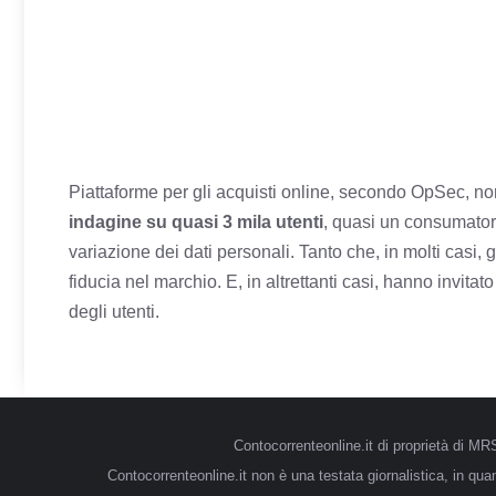
Piattaforme per gli acquisti online, secondo OpSec, 
indagine su quasi 3 mila utenti
, quasi un consumatore
variazione dei dati personali. Tanto che, in molti casi, 
fiducia nel marchio. E, in altrettanti casi, hanno invitat
degli utenti.
Contocorrenteonline.it di proprietà di 
Contocorrenteonline.it non è una testata giornalistica, in qu