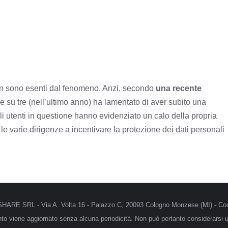
non sono esenti dal fenomeno. Anzi, secondo
una recente
 su tre (nell’ultimo anno) ha lamentato di aver subito una
gli utenti in questione hanno evidenziato un calo della propria
o le varie dirigenze a incentivare la protezione dei dati personali
MRSHARE SRL - Via A. Volta 16 - Palazzo C, 20093 Cologno Monzese (MI) - Cod
anto viene aggiornato senza alcuna periodicità. Non può pertanto considerarsi un