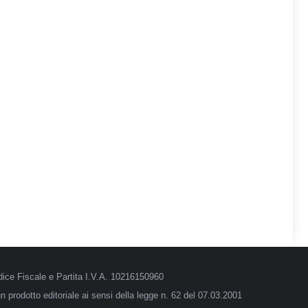
ice Fiscale e Partita I.V.A. 10216150960
 prodotto editoriale ai sensi della legge n. 62 del 07.03.2001