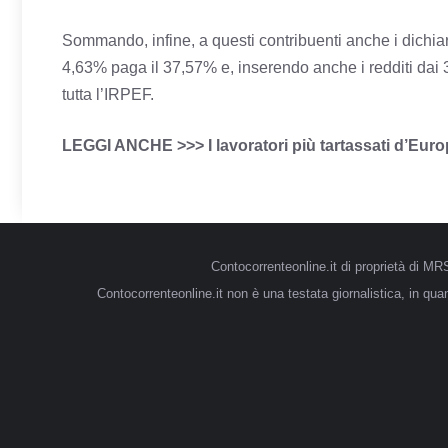
Sommando, infine, a questi contribuenti anche i dichiara
4,63% paga il 37,57% e, inserendo anche i redditi dai 
tutta l’IRPEF.
LEGGI ANCHE >>>
I lavoratori più tartassati d’Euro
Contocorrenteonline.it di proprietà di 
Contocorrenteonline.it non è una testata giornalistica, in qu