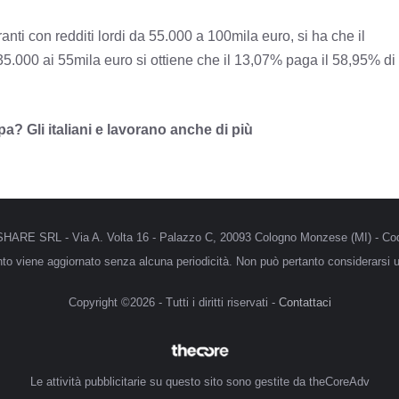
nti con redditi lordi da 55.000 a 100mila euro, si ha che il
35.000 ai 55mila euro si ottiene che il 13,07% paga il 58,95% di
pa? Gli italiani e lavorano anche di più
MRSHARE SRL - Via A. Volta 16 - Palazzo C, 20093 Cologno Monzese (MI) - Cod
anto viene aggiornato senza alcuna periodicità. Non può pertanto considerarsi un
Copyright ©2026 - Tutti i diritti riservati -
Contattaci
Le attività pubblicitarie su questo sito sono gestite da theCoreAdv