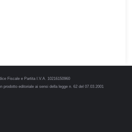
ice Fiscale e Partita I.V.A. 10216150960
 prodotto editoriale ai sensi della legge n. 62 del 07.03.2001