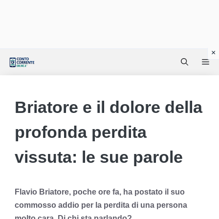
Vai
Me
al
contenuto
Briatore e il dolore della
profonda perdita
vissuta: le sue parole
Flavio Briatore, poche ore fa, ha postato il suo
commosso addio per la perdita di una persona
molto cara. Di chi sta parlando?