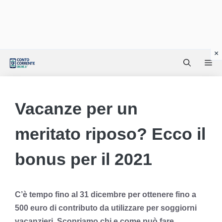
Vai
Me
al
contenuto
Vacanze per un
meritato riposo? Ecco il
bonus per il 2021
C’è tempo fino al 31 dicembre per ottenere fino a
500 euro di contributo da utilizzare per soggiorni
vacanzieri. Scopriamo chi e come può fare