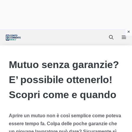
Vai
Me
al
contenuto
Mutuo senza garanzie?
E’ possibile ottenerlo!
Scopri come e quando
Aprire un mutuo non è così semplice come poteva
essere tempo fa. Colpa delle poche garanzie che
un giovane lavoratore può dare? Sicuramente sì,