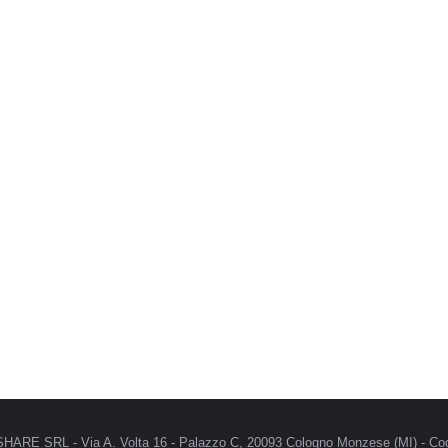
MRSHARE SRL - Via A. Volta 16 - Palazzo C, 20093 Cologno Monzese (MI) - Cod