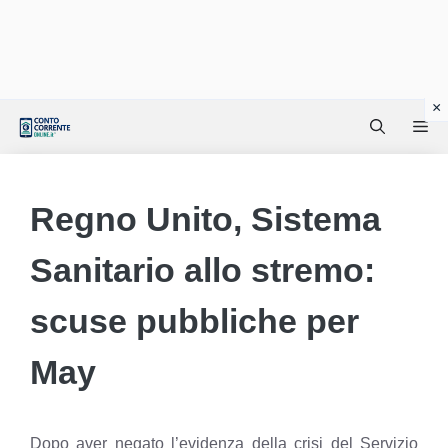
Vai
Me
al
contenuto
Regno Unito, Sistema
Sanitario allo stremo:
scuse pubbliche per
May
Dopo aver negato l’evidenza della crisi del Servizio