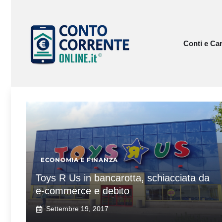
Vai
al
contenuto
Conti e Car
ECONOMIA E FINANZA
Toys R Us in bancarotta, schiacciata da
e-commerce e debito
Settembre 19, 2017