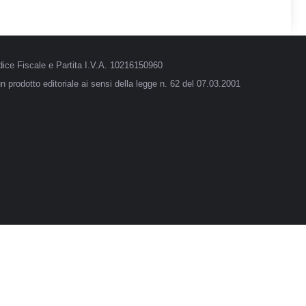
ice Fiscale e Partita I.V.A. 10216150960
 prodotto editoriale ai sensi della legge n. 62 del 07.03.2001