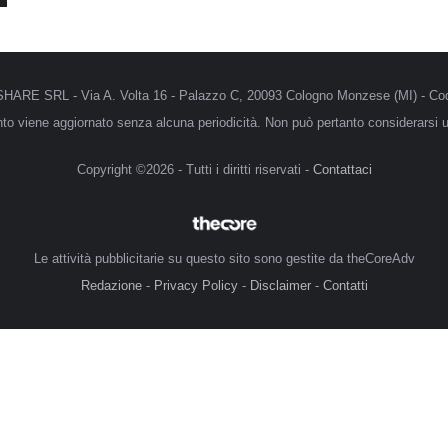
MRSHARE SRL - Via A. Volta 16 - Palazzo C, 20093 Cologno Monzese (MI) - Cod
anto viene aggiornato senza alcuna periodicità. Non può pertanto considerarsi un
Copyright ©2026 - Tutti i diritti riservati -
Contattaci
Le attività pubblicitarie su questo sito sono gestite da theCoreAdv
Redazione
-
Privacy Policy
-
Disclaimer
-
Contatti