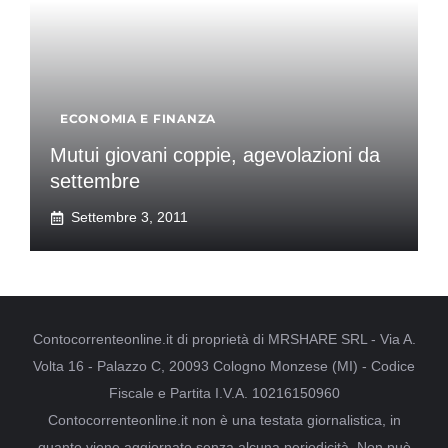
ECONOMIA E FINANZA
Mutui giovani coppie, agevolazioni da
settembre
Settembre 3, 2011
Contocorrenteonline.it di proprietà di MRSHARE SRL - Via A.
Volta 16 - Palazzo C, 20093 Cologno Monzese (MI) - Codice
Fiscale e Partita I.V.A. 10216150960
Contocorrenteonline.it non è una testata giornalistica, in
quanto viene aggiornato senza alcuna periodicità. Non può