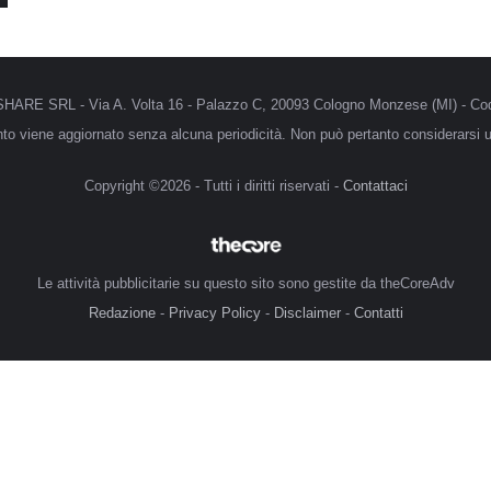
MRSHARE SRL - Via A. Volta 16 - Palazzo C, 20093 Cologno Monzese (MI) - Cod
anto viene aggiornato senza alcuna periodicità. Non può pertanto considerarsi un
Copyright ©2026 - Tutti i diritti riservati -
Contattaci
Le attività pubblicitarie su questo sito sono gestite da theCoreAdv
Redazione
-
Privacy Policy
-
Disclaimer
-
Contatti