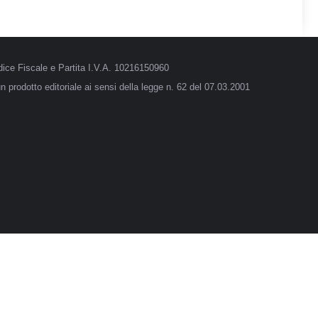
ice Fiscale e Partita I.V.A. 10216150960
 prodotto editoriale ai sensi della legge n. 62 del 07.03.2001