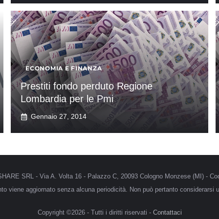
ECONOMIA E FINANZA
Prestiti fondo perduto Regione
Lombardia per le Pmi
Gennaio 27, 2014
MRSHARE SRL - Via A. Volta 16 - Palazzo C, 20093 Cologno Monzese (MI) - Cod
anto viene aggiornato senza alcuna periodicità. Non può pertanto considerarsi un
Copyright ©2026 - Tutti i diritti riservati -
Contattaci