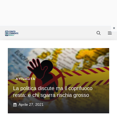
Vai
Me
al
contenuto
ATTUALITÀ
La politica discute ma il coprifuoco
resta: e chi sgarra rischia grosso
Aprile 27, 2021