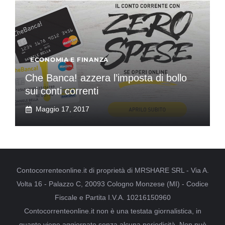
ECONOMIA E FINANZA
Che Banca! azzera l’imposta di bollo
sui conti correnti
Maggio 17, 2017
Contocorrenteonline.it di proprietà di MRSHARE SRL - Via A.
Volta 16 - Palazzo C, 20093 Cologno Monzese (MI) - Codice
Fiscale e Partita I.V.A. 10216150960
Contocorrenteonline.it non è una testata giornalistica, in
quanto viene aggiornato senza alcuna periodicità. Non può