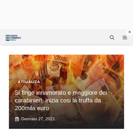
Vai
Me
al
contenuto
ATTUALITÀ
Si finge innamorato e maggiore dei
carabinieri, inizia cosi la truffa da
200mila euro
Gennaio 27, 2021