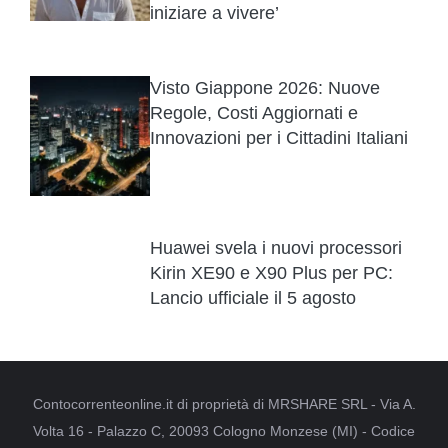
iniziare a vivere’
Visto Giappone 2026: Nuove
Regole, Costi Aggiornati e
Innovazioni per i Cittadini Italiani
Huawei svela i nuovi processori
Kirin XE90 e X90 Plus per PC:
Lancio ufficiale il 5 agosto
Contocorrenteonline.it di proprietà di MRSHARE SRL - Via A.
Volta 16 - Palazzo C, 20093 Cologno Monzese (MI) - Codice