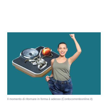
Il momento di ritornare in forma è adesso (Contocorrenteonline.it)