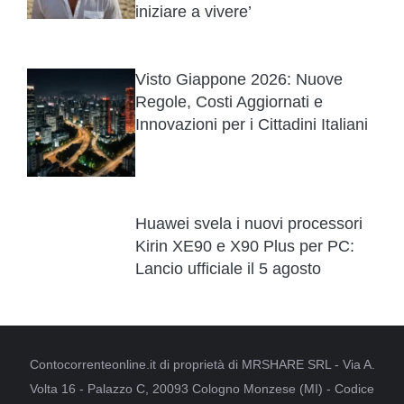
iniziare a vivere’
Visto Giappone 2026: Nuove
Regole, Costi Aggiornati e
Innovazioni per i Cittadini Italiani
Huawei svela i nuovi processori
Kirin XE90 e X90 Plus per PC:
Lancio ufficiale il 5 agosto
Contocorrenteonline.it di proprietà di MRSHARE SRL - Via A.
Volta 16 - Palazzo C, 20093 Cologno Monzese (MI) - Codice