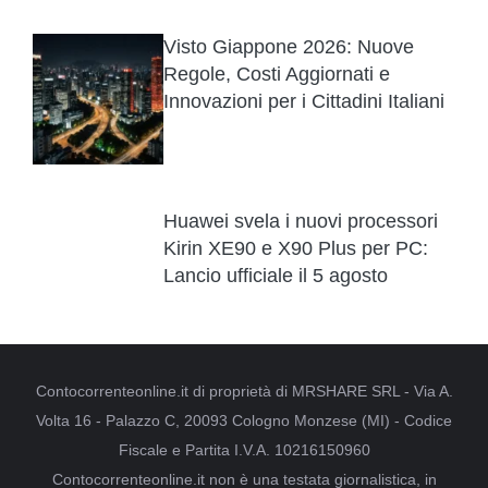
Visto Giappone 2026: Nuove
Regole, Costi Aggiornati e
Innovazioni per i Cittadini Italiani
Huawei svela i nuovi processori
Kirin XE90 e X90 Plus per PC:
Lancio ufficiale il 5 agosto
Contocorrenteonline.it di proprietà di MRSHARE SRL - Via A.
Volta 16 - Palazzo C, 20093 Cologno Monzese (MI) - Codice
Fiscale e Partita I.V.A. 10216150960
Contocorrenteonline.it non è una testata giornalistica, in