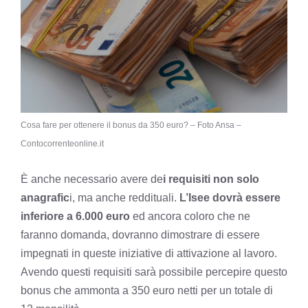
Cosa fare per ottenere il bonus da 350 euro? – Foto Ansa –
Contocorrenteonline.it
È anche necessario avere de
i requisiti non solo
anagrafic
i, ma anche reddituali.
L’Isee dovrà essere
inferiore a 6.000 euro
ed ancora coloro che ne
faranno domanda, dovranno dimostrare di essere
impegnati in queste iniziative di attivazione al lavoro.
Avendo questi requisiti sarà possibile percepire questo
bonus che ammonta a 350 euro netti per un totale di