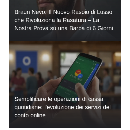
Braun Nevo: Il Nuovo Rasoio di Lusso
che Rivoluziona la Rasatura – La
Nostra Prova su una Barba di 6 Giorni
Semplificare le operazioni di cassa
quotidiane: l’evoluzione dei servizi del
conto online