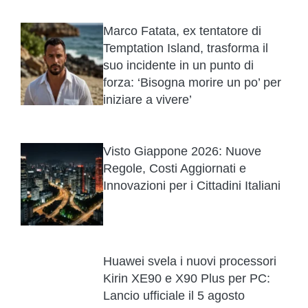
Marco Fatata, ex tentatore di
Temptation Island, trasforma il
suo incidente in un punto di
forza: ‘Bisogna morire un po’ per
iniziare a vivere’
Visto Giappone 2026: Nuove
Regole, Costi Aggiornati e
Innovazioni per i Cittadini Italiani
Huawei svela i nuovi processori
Kirin XE90 e X90 Plus per PC:
Lancio ufficiale il 5 agosto