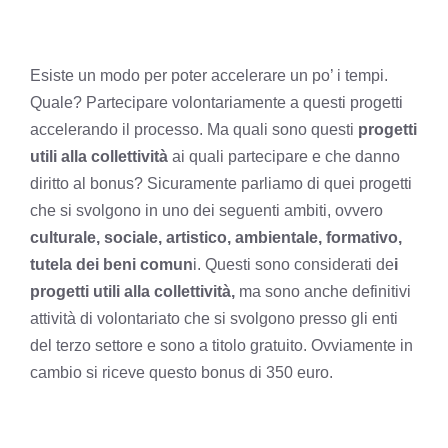
Esiste un modo per poter accelerare un po’ i tempi.
Quale? Partecipare volontariamente a questi progetti
accelerando il processo. Ma quali sono questi
progetti
utili alla collettività
ai quali partecipare e che danno
diritto al bonus? Sicuramente parliamo di quei progetti
che si svolgono in uno dei seguenti ambiti, ovvero
culturale, sociale, artistico, ambientale, formativo,
tutela dei beni comun
i. Questi sono considerati de
i
progetti utili alla collettività,
ma sono anche definitivi
attività di volontariato che si svolgono presso gli enti
del terzo settore e sono a titolo gratuito. Ovviamente in
cambio si riceve questo bonus di 350 euro.