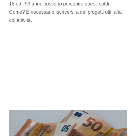
18 ed i 59 anni, possono percepire questi soldi.
Come? È necessario iscriversi a dei progetti utili alla
collettività.