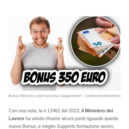
Bonus 350 euro: come funziona il pagamento? – Contocorrenteonline.it
Con una nota, la n 12462 del 2023,
il Ministero del
Lavoro
ha voluto chiarire alcuni punti riguardo questo
nuovo Bonus, o meglio Supporto formazione lavoro,