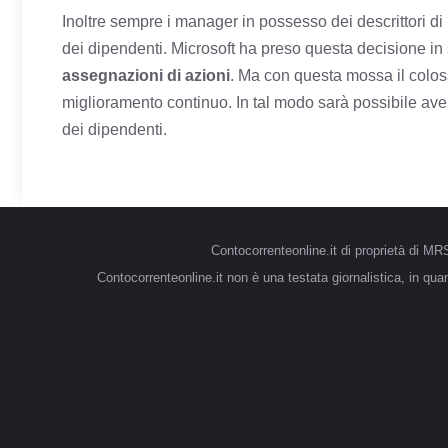
Inoltre sempre i manager in possesso dei descrittori d
dei dipendenti. Microsoft ha preso questa decisione in 
assegnazioni di azioni
. Ma con questa mossa il colo
miglioramento continuo. In tal modo sarà possibile ave
dei dipendenti.
Contocorrenteonline.it di proprietà di 
Contocorrenteonline.it non è una testata giornalistica, in qu