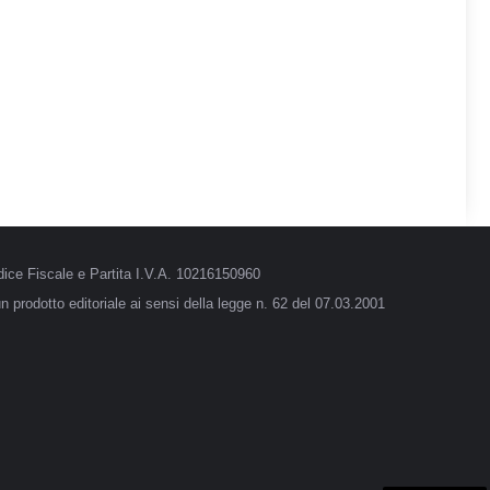
ice Fiscale e Partita I.V.A. 10216150960
 prodotto editoriale ai sensi della legge n. 62 del 07.03.2001