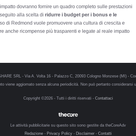
i impatto dovranno fornire un quadro completo sulle prestazioni
seguito alla scelta di
ridurre i budget per i bonus e le
sso di Redmond vuole promuovere una cultura di crescita e
re anche ricompense più trasparenti e legate al reale impatto
MRSHARE SRL - Via A. Volta 16 - Palazzo C, 20093 Cologno Monzese (MI) - Cod
anto viene aggiornato senza alcuna periodicità. Non può pertanto considerarsi un
Copyright ©2026 - Tutti i diritti riservati -
Contattaci
Le attività pubblicitarie su questo sito sono gestite da theCoreAdv
Redazione
-
Privacy Policy
-
Disclaimer
-
Contatti