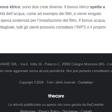
onus idrico
, sono due cose diverse. Il bonus idrico
spetta a
lità dell’acqua, come ad esempio dei filtri, e viene erogato
spesa sostenuta per l’installazione del filtro. Il bonus acqua,
agliate, tutti gli utenti possono contattare l’INPS o il proprio
MRSHARE SRL - Via A. Volta 16 - Palazzo C, 20093 Cologno Monzese (MI) - Cod
anto viene aggiornato senza alcuna periodicità. Non può pertanto considerarsi un
Copyright ©2026 - Tutti i diritti riservati -
Contattaci
Le attività pubblicitarie su questo sito sono gestite da theCoreAdv
Redazione
-
Privacy Policy
-
Disclaimer
-
Contatti