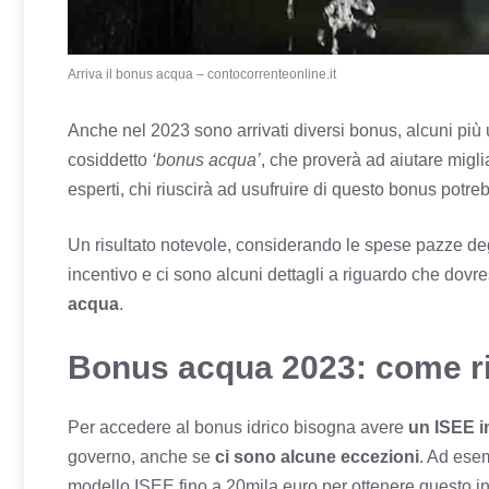
Arriva il bonus acqua – contocorrenteonline.it
Anche nel 2023 sono arrivati diversi bonus, alcuni più ut
cosiddetto
‘bonus acqua’
, che proverà ad aiutare miglia
esperti, chi riuscirà ad usufruire di questo bonus potre
Un risultato notevole, considerando le spese pazze deg
incentivo e ci sono alcuni dettagli a riguardo che dovr
acqua
.
Bonus acqua 2023: come ric
Per accedere al bonus idrico bisogna avere
un ISEE in
governo, anche se
ci sono alcune eccezioni
. Ad esem
modello ISEE fino a 20mila euro per ottenere questo i