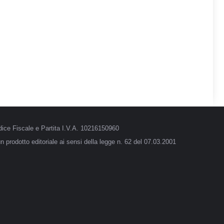
ice Fiscale e Partita I.V.A. 10216150960
 prodotto editoriale ai sensi della legge n. 62 del 07.03.2001