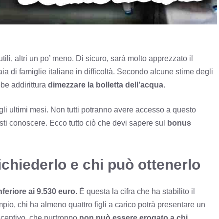
ili, altri un po’ meno. Di sicuro, sarà molto apprezzato il
ia di famiglie italiane in difficoltà. Secondo alcune stime degli
bbe addirittura
dimezzare la bolletta dell’acqua
.
li ultimi mesi. Non tutti potranno avere accesso a questo
esti conoscere. Ecco tutto ciò che devi sapere sul
bonus
hiederlo e chi può ottenerlo
feriore ai 9.530 euro
. È questa la cifra che ha stabilito il
pio, chi ha almeno quattro figli a carico potrà presentare un
ncentivo, che purtroppo
non può essere erogato a chi