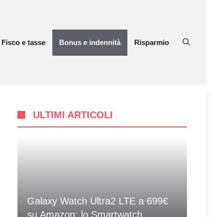
Fisco e tasse
Bonus e indennità
Risparmio
ULTIMI ARTICOLI
Galaxy Watch Ultra2 LTE a 699€
su Amazon: lo Smartwatch