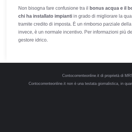
Non bisogna fare confusione tra il
bonus acqua e il b
chi ha installato impianti
in grado di migliorare la qua
tramite credito di imposta. È un rimborso parziale della 
invece, è un normale incentivo. Per informazioni più dett
gestore idrico.
Contocorrenteonline.it di proprietà di 
Contocorrenteonline.it non è una testata giornalistica, in qu