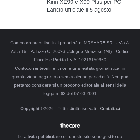
Kirin XE90 e X90 Plus per PC:
Lancio ufficiale il 5 agosto
Contocorrenteonline.it di proprietà di MRSHARE SRL - Via A.
Volta 16 - Palazzo C, 20093 Cologno Monzese (MI) - Codice
Fiscale e Partita I.V.A. 10216150960
Contocorrenteonline.it non è una testata giornalistica, in
quanto viene aggiornato senza alcuna periodicità. Non può
pertanto considerarsi un prodotto editoriale ai sensi della
legge n. 62 del 07.03.2001
Copyright ©2026 - Tutti i diritti riservati -
Contattaci
Le attività pubblicitarie su questo sito sono gestite da