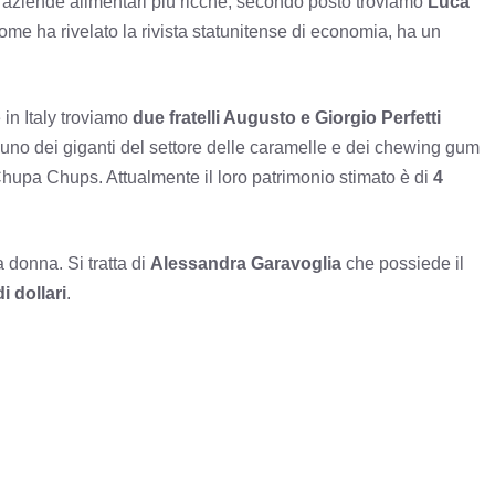
le aziende alimentari più ricche, secondo posto troviamo
Luca
ome ha rivelato la rivista statunitense di economia, ha un
 in Italy troviamo
due fratelli Augusto e Giorgio Perfetti
di uno dei giganti del settore delle caramelle e dei chewing gum
upa Chups. Attualmente il loro patrimonio stimato è di
4
 donna. Si tratta di
Alessandra Garavoglia
che possiede il
di dollari
.