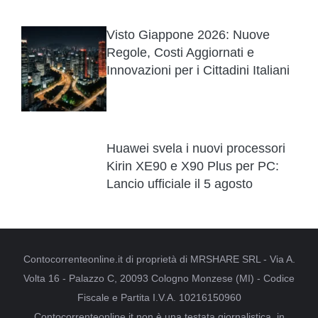
Visto Giappone 2026: Nuove
Regole, Costi Aggiornati e
Innovazioni per i Cittadini Italiani
Huawei svela i nuovi processori
Kirin XE90 e X90 Plus per PC:
Lancio ufficiale il 5 agosto
Contocorrenteonline.it di proprietà di MRSHARE SRL - Via A.
Volta 16 - Palazzo C, 20093 Cologno Monzese (MI) - Codice
Fiscale e Partita I.V.A. 10216150960
Contocorrenteonline.it non è una testata giornalistica, in