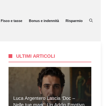
Fisco e tasse
Bonus e indennità
Risparmio
ULTIMI ARTICOLI
Luca Argentero Lascia ‘Doc –
Nelle tue mani’: Un Addio Emotivo