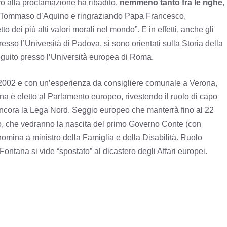
ivo alla proclamazione ha ribadito,
nemmeno tanto fra le righe
,
 san Tommaso d’Aquino e ringraziando Papa Francesco,
tto dei più alti valori morali nel mondo”. E in effetti, anche gli
resso l’Università di Padova, si sono orientati sulla Storia della
eguito presso l’Università europea di Roma.
2002 e con un’esperienza da consigliere comunale a Verona,
na è eletto al Parlamento europeo, rivestendo il ruolo di capo
 ancora la Lega Nord. Seggio europeo che manterrà fino al 22
no, che vedranno la nascita del primo Governo Conte (con
omina a ministro della Famiglia e della Disabilità. Ruolo
ontana si vide “spostato” al dicastero degli Affari europei.