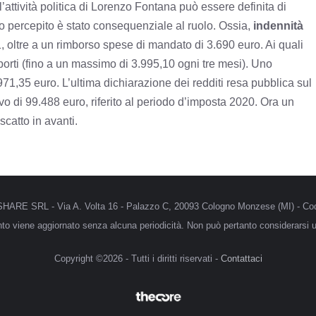
attività politica di Lorenzo Fontana può essere definita di
io percepito è stato consequenziale al ruolo. Ossia,
indennità
, oltre a un rimborso spese di mandato di 3.690 euro. Ai quali
sporti (fino a un massimo di 3.995,10 ogni tre mesi). Uno
71,35 euro. L’ultima dichiarazione dei redditi resa pubblica sul
o di 99.488 euro, riferito al periodo d’imposta 2020. Ora un
scatto in avanti.
MRSHARE SRL - Via A. Volta 16 - Palazzo C, 20093 Cologno Monzese (MI) - Cod
anto viene aggiornato senza alcuna periodicità. Non può pertanto considerarsi un
Copyright ©2026 - Tutti i diritti riservati -
Contattaci