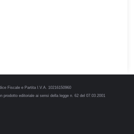
ice Fiscale e Partita I.V.A. 10216150960
 prodotto editoriale ai sensi della legge n. 62 del 07.03.2001