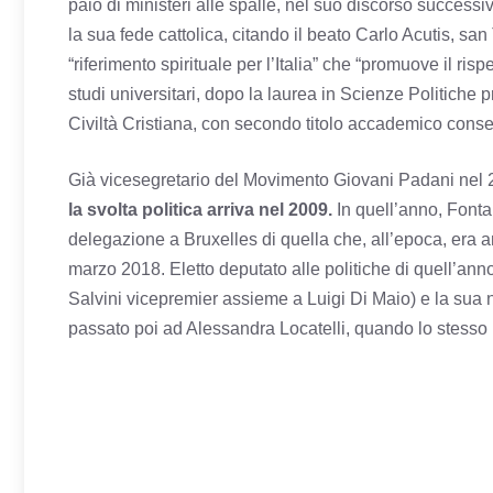
paio di ministeri alle spalle, nel suo discorso success
la sua fede cattolica, citando il beato Carlo Acutis,
“riferimento spirituale per l’Italia” che “promuove il rispe
studi universitari, dopo la laurea in Scienze Politiche p
Civiltà Cristiana, con secondo titolo accademico cons
Già vicesegretario del Movimento Giovani Padani nel 
la svolta politica arriva nel 2009.
In quell’anno, Fonta
delegazione a Bruxelles di quella che, all’epoca, era
marzo 2018. Eletto deputato alle politiche di quell’an
Salvini vicepremier assieme a Luigi Di Maio) e la sua n
passato poi ad Alessandra Locatelli, quando lo stesso F