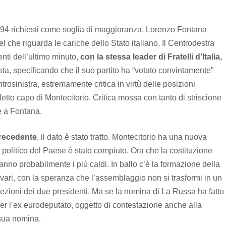
i 194 richiesti come soglia di maggioranza, Lorenzo Fontana
el che riguarda le cariche dello Stato italiano. Il Centrodestra
nti dell’ultimo minuto,
con la stessa leader di Fratelli d’Italia,
sta, specificando che il suo partito ha “votato convintamente”
rosinistra, estremamente critica in virtù delle posizioni
-eletto capo di Montecitorio. Critica mossa con tanto di striscione
te a Fontana.
precedente
, il dato è stato tratto. Montecitorio ha una nuova
o politico del Paese è stato compiuto. Ora che la costituzione
anno probabilmente i più caldi. In ballo c’è la formazione della
 vari, con la speranza che l’assemblaggio non si trasformi in un
 elezioni dei due presidenti. Ma se la nomina di La Russa ha fatto
per l’ex eurodeputato, oggetto di contestazione anche alla
 sua nomina.