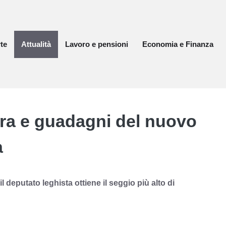
te
Attualità
Lavoro e pensioni
Economia e Finanza
era e guadagni del nuovo
a
 deputato leghista ottiene il seggio più alto di