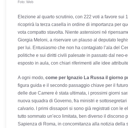
Foto: Web
Elezione al quarto scrutinio, con 222 voti a favore su
ricoprirà la terza casella in ordine di importanza per qu
vota compatto stavolta. Niente astensioni né ripensame
Giorgia Meloni, a riservare un plauso al deputato leghi
per lui. Entusiasmo che non ha contagiato l’ala del Cent
politiche e sui diritti civili palesate in passato dal neo
esposto in aula, con chiari riferimenti alle idee attribui
A ogni modo,
come per Ignazio La Russa il giorno 
figura guida e il secondo passaggio chiave per il futur
delle due Camere è stata ultimata, i prossimi giorni sar
nuova squadra di Governo, fra ministri e sottosegretari
calvario. I primi dissapori si sono già registrati con le
tutto sommato un’eco limitata, ben diverso il discorso 
Sapienza di Roma, in concomitanza alla notizia della